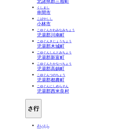
北諸県郡三股町
くしまし
串間市
こばやしし
小林市
こゆぐんかわみなみちょう
児湯郡川南町
こゆぐんきじょうちょう
児湯郡木城町
こゆぐんしんとみちょう
児湯郡新富町
こゆぐんたかなべちょう
児湯郡高鍋町
こゆぐんつのちょう
児湯郡都農町
こゆぐんにしめらそん
児湯郡西米良村
さ行
さいとし