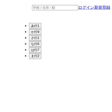
ログイン
新規登録
あ行
1
か行
9
さ行
1
な行
6
は行
7
ま行
2